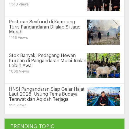
1.348 Views
Restoran Seafood di Kampung
Turis Pangandaran Dilalap Si Jago
Merah
1.166 Views
Stok Banyak, Pedagang Hewan
Kurban di Pangandaran Mulai Jualan
Lebih Awal
1.066 Views
HNSI Pangandaran Siap Gelar Hajat
Laut 2026, Usung Tema Budaya
Terawat dan Aqidah Terjaga
995 Views
TRENDING TOPIC