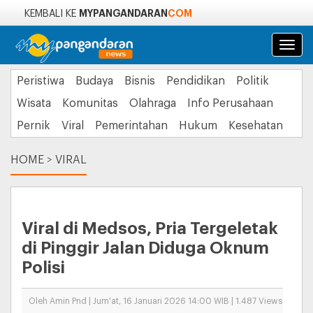
MYPANGANDARAN
COM
KEMBALI KE
Navi
Peristiwa
Budaya
Bisnis
Pendidikan
Politik
Wisata
Komunitas
Olahraga
Info Perusahaan
Pernik
Viral
Pemerintahan
Hukum
Kesehatan
HOME
>
VIRAL
Viral di Medsos, Pria Tergeletak
di Pinggir Jalan Diduga Oknum
Polisi
Oleh Amin Pnd | Jum'at, 16 Januari 2026 14:00 WIB | 1.487 Views