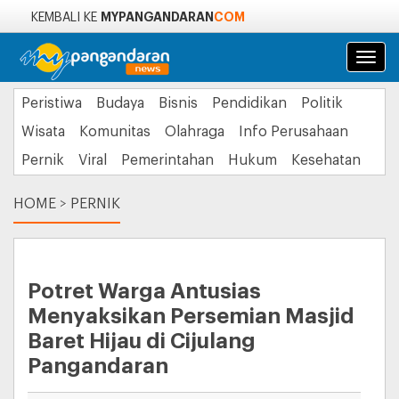
MYPANGANDARAN
COM
KEMBALI KE
Navi
Peristiwa
Budaya
Bisnis
Pendidikan
Politik
Wisata
Komunitas
Olahraga
Info Perusahaan
Pernik
Viral
Pemerintahan
Hukum
Kesehatan
HOME
>
PERNIK
Potret Warga Antusias
Menyaksikan Persemian Masjid
Baret Hijau di Cijulang
Pangandaran