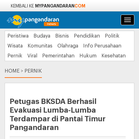
MYPANGANDARAN
COM
KEMBALI KE
Navi
Peristiwa
Budaya
Bisnis
Pendidikan
Politik
Wisata
Komunitas
Olahraga
Info Perusahaan
Pernik
Viral
Pemerintahan
Hukum
Kesehatan
HOME
>
PERNIK
Petugas BKSDA Berhasil
Evakuasi Lumba-Lumba
Terdampar di Pantai Timur
Pangandaran