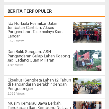
+
BERITA TERPOPULER
Ida Nurlaela Resmikan Jalan
Jembatan Cantilan, Akses
Pangandaran-Tasikmalaya Kian
Lancar
9.529 Views
Dari Balik Seragam, ASN
Pangandaran Sulap Lahan Kosong
Jadi Ladang Cuan Miliaran
4.161 Views
Eksekusi Sengketa Lahan 12 Tahun
di Pangandaran Berakhir dengan
Pengosongan
2.368 Views
Musim Kemarau Bawa Berkah,
Tangkapan Ikan Kembung Nelayan