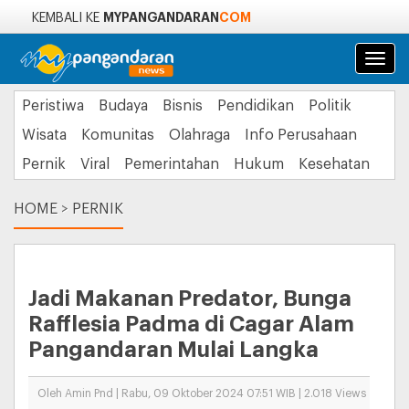
MYPANGANDARAN
COM
KEMBALI KE
Navi
Peristiwa
Budaya
Bisnis
Pendidikan
Politik
Wisata
Komunitas
Olahraga
Info Perusahaan
Pernik
Viral
Pemerintahan
Hukum
Kesehatan
HOME
>
PERNIK
Jadi Makanan Predator, Bunga
Rafflesia Padma di Cagar Alam
Pangandaran Mulai Langka
Oleh Amin Pnd | Rabu, 09 Oktober 2024 07:51 WIB | 2.018 Views