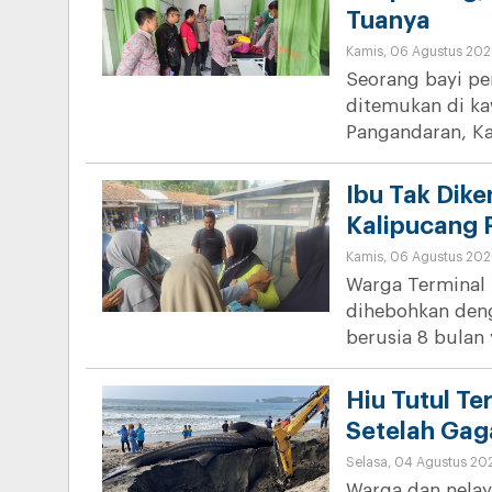
Tuanya
Kamis, 06 Agustus 202
Seorang bayi pe
ditemukan di k
Pangandaran, K
Ibu Tak Dike
Kalipucang
Kamis, 06 Agustus 202
Warga Terminal
dihebohkan den
berusia 8 bulan
Hiu Tutul Te
Setelah Gag
Selasa, 04 Agustus 20
Warga dan nelay