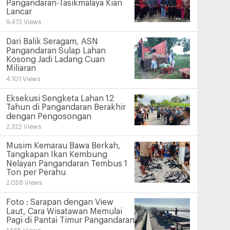
Pangandaran-Tasikmalaya Kian
Lancar
9.473 Views
Dari Balik Seragam, ASN
Pangandaran Sulap Lahan
Kosong Jadi Ladang Cuan
Miliaran
4.101 Views
Eksekusi Sengketa Lahan 12
Tahun di Pangandaran Berakhir
dengan Pengosongan
2.322 Views
Musim Kemarau Bawa Berkah,
Tangkapan Ikan Kembung
Nelayan Pangandaran Tembus 1
Ton per Perahu
2.058 Views
Foto : Sarapan dengan View
Laut, Cara Wisatawan Memulai
Pagi di Pantai Timur Pangandaran