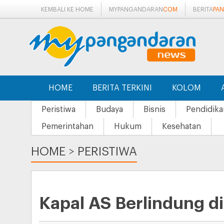
KEMBALI KE HOME
MYPANGANDARAN
COM
BERITA
PA
HOME
BERITA TERKINI
KOLOM
Peristiwa
Budaya
Bisnis
Pendidika
Pemerintahan
Hukum
Kesehatan
HOME
>
PERISTIWA
Kapal AS Berlindung d