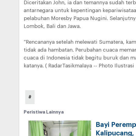
Diceritakan John, ia dan temannya sudah terb
antarnegara untuk kepentingan kepariwisataan
pelabuhan Moresby Papua Nugini. Selanjutny
Lombok, Bali dan Jawa.
“Rencananya setelah melewati Sumatera, ka
tidak ada hambatan. Perubahan cuaca meman
cuaca di Indonesia tidak begitu buruk dan ma
katanya. ( RadarTasikmalaya -- Photo Ilustras
#
Peristiwa Lainnya
Bayi Peremp
Kalipucang, 