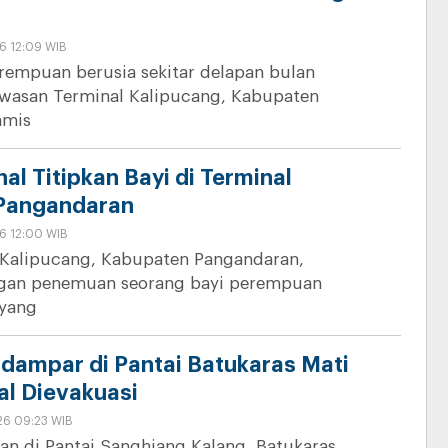
6 12:09 WIB
rempuan berusia sekitar delapan bulan
awasan Terminal Kalipucang, Kabupaten
amis
nal Titipkan Bayi di Terminal
 Pangandaran
6 12:00 WIB
 Kalipucang, Kabupaten Pangandaran,
gan penemuan seorang bayi perempuan
 yang
rdampar di Pantai Batukaras Mati
al Dievakuasi
26 09:23 WIB
an di Pantai Sanghiang Kalang, Batukaras,