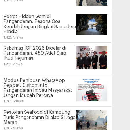
1.565 Views
Potret Hidden Gem di
Pangandaran, Pesona Goa
Kendal dengan Bingkai Samudera
Hindia
1.425 Views
Rakernas ICF 2026 Digelar di
Pangandaran, 450 Atlet Siap
Ikuti Kejurnas
1.281 Views
Modus Penipuan WhatsApp
Pejabat, Diskominfo
Pangandaran Imbau Masyarakat
Jangan Mudah Percaya
1.088 Views
Restoran Seafood di Kampung
Turis Pangandaran Dilalap Si Jago
Merah
1.087 Views