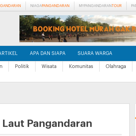
NGANDARAN
NIAGA
PANGANDARAN
MYPANGANDARAN
TOUR
P
ARTIKEL
APA DAN SIAPA
SUARA WARGA
n
Politik
Wisata
Komunitas
Olahraga
i Laut Pangandaran