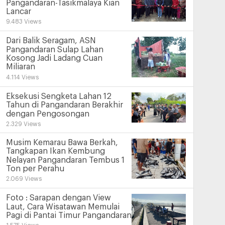
Pangandaran-Tasikmalaya Kian
Lancar
9.483 Views
Dari Balik Seragam, ASN
Pangandaran Sulap Lahan
Kosong Jadi Ladang Cuan
Miliaran
4.114 Views
Eksekusi Sengketa Lahan 12
Tahun di Pangandaran Berakhir
dengan Pengosongan
2.329 Views
Musim Kemarau Bawa Berkah,
Tangkapan Ikan Kembung
Nelayan Pangandaran Tembus 1
Ton per Perahu
2.069 Views
Foto : Sarapan dengan View
Laut, Cara Wisatawan Memulai
Pagi di Pantai Timur Pangandaran