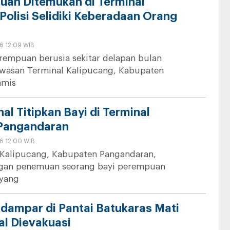
uan Ditemukan di Terminal
Polisi Selidiki Keberadaan Orang
6 12:09 WIB
rempuan berusia sekitar delapan bulan
awasan Terminal Kalipucang, Kabupaten
amis
nal Titipkan Bayi di Terminal
 Pangandaran
6 12:00 WIB
 Kalipucang, Kabupaten Pangandaran,
gan penemuan seorang bayi perempuan
 yang
rdampar di Pantai Batukaras Mati
al Dievakuasi