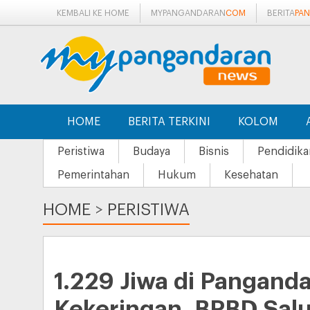
KEMBALI KE HOME
MYPANGANDARAN
COM
BERITA
PA
HOME
BERITA TERKINI
KOLOM
Peristiwa
Budaya
Bisnis
Pendidika
Pemerintahan
Hukum
Kesehatan
HOME
>
PERISTIWA
1.229 Jiwa di Pangan
Kekeringan, BPBD Salu