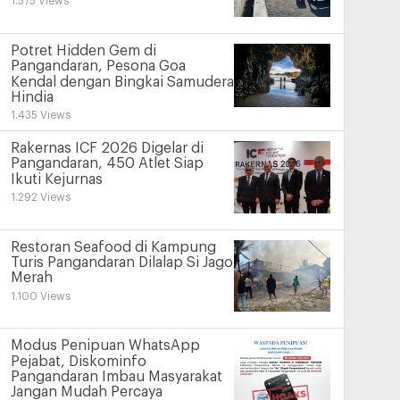
1.575 Views
Potret Hidden Gem di
Pangandaran, Pesona Goa
Kendal dengan Bingkai Samudera
Hindia
1.435 Views
Rakernas ICF 2026 Digelar di
Pangandaran, 450 Atlet Siap
Ikuti Kejurnas
1.292 Views
Restoran Seafood di Kampung
Turis Pangandaran Dilalap Si Jago
Merah
1.100 Views
Modus Penipuan WhatsApp
Pejabat, Diskominfo
Pangandaran Imbau Masyarakat
Jangan Mudah Percaya