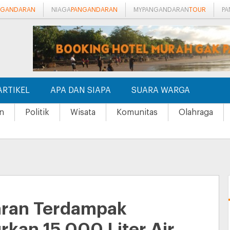
NGANDARAN
NIAGA
PANGANDARAN
MYPANGANDARAN
TOUR
P
ARTIKEL
APA DAN SIAPA
SUARA WARGA
n
Politik
Wisata
Komunitas
Olahraga
daran Terdampak
rkan 15.000 Liter Air