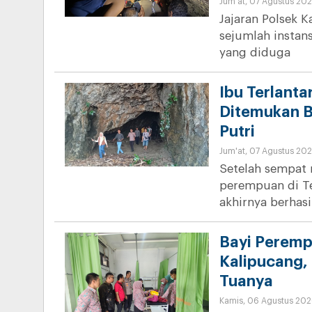
Jum'at, 07 Agustus 202
Jajaran Polsek 
sejumlah instan
yang diduga
Ibu Terlanta
Ditemukan B
Putri
Jum'at, 07 Agustus 202
Setelah sempat 
perempuan di T
akhirnya berhasi
Bayi Peremp
Kalipucang, 
Tuanya
Kamis, 06 Agustus 202