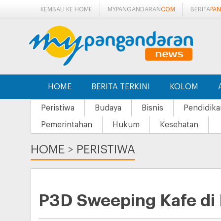
KEMBALI KE HOME
MYPANGANDARAN
COM
BERITA
PA
HOME
BERITA TERKINI
KOLOM
Peristiwa
Budaya
Bisnis
Pendidika
Pemerintahan
Hukum
Kesehatan
HOME
>
PERISTIWA
P3D Sweeping Kafe di