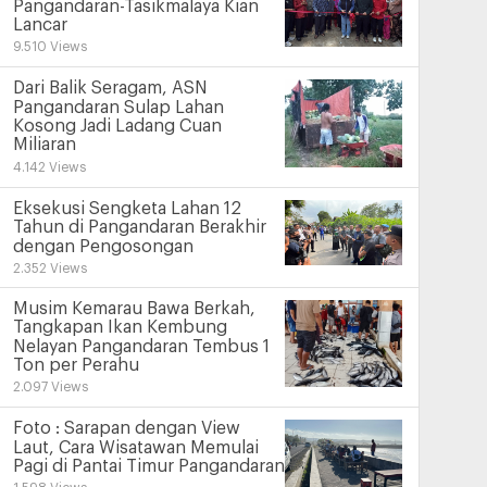
Pangandaran-Tasikmalaya Kian
Lancar
9.510 Views
Dari Balik Seragam, ASN
Pangandaran Sulap Lahan
Kosong Jadi Ladang Cuan
Miliaran
4.142 Views
Eksekusi Sengketa Lahan 12
Tahun di Pangandaran Berakhir
dengan Pengosongan
2.352 Views
Musim Kemarau Bawa Berkah,
Tangkapan Ikan Kembung
Nelayan Pangandaran Tembus 1
Ton per Perahu
2.097 Views
Foto : Sarapan dengan View
Laut, Cara Wisatawan Memulai
Pagi di Pantai Timur Pangandaran