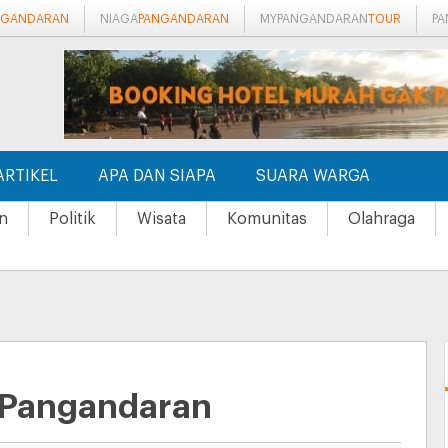
NGANDARAN
NIAGA
PANGANDARAN
MYPANGANDARAN
TOUR
P
ARTIKEL
APA DAN SIAPA
SUARA WARGA
n
Politik
Wisata
Komunitas
Olahraga
 Pangandaran