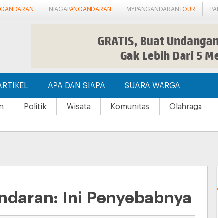
NGANDARAN
NIAGA
PANGANDARAN
MYPANGANDARAN
TOUR
P
ARTIKEL
APA DAN SIAPA
SUARA WARGA
n
Politik
Wisata
Komunitas
Olahraga
ndaran: Ini Penyebabnya