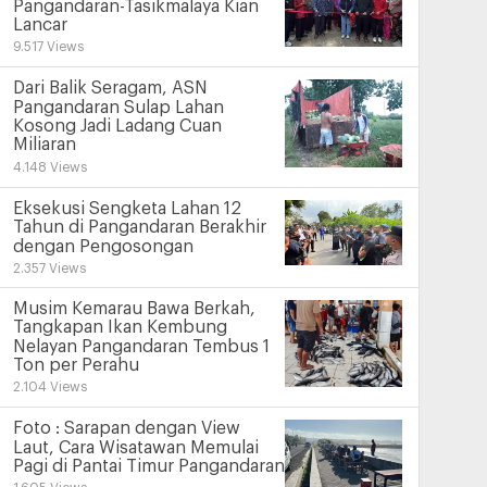
Pangandaran-Tasikmalaya Kian
Lancar
9.517 Views
Dari Balik Seragam, ASN
Pangandaran Sulap Lahan
Kosong Jadi Ladang Cuan
Miliaran
4.148 Views
Eksekusi Sengketa Lahan 12
Tahun di Pangandaran Berakhir
dengan Pengosongan
2.357 Views
Musim Kemarau Bawa Berkah,
Tangkapan Ikan Kembung
Nelayan Pangandaran Tembus 1
Ton per Perahu
2.104 Views
Foto : Sarapan dengan View
Laut, Cara Wisatawan Memulai
Pagi di Pantai Timur Pangandaran