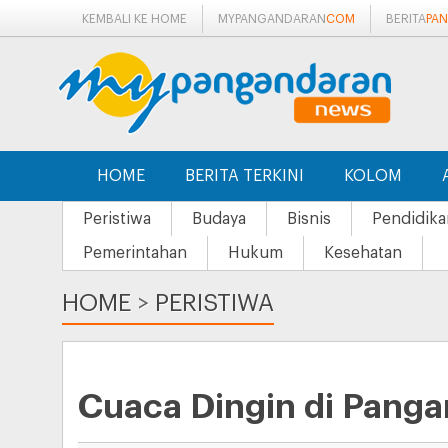
KEMBALI KE HOME
MYPANGANDARAN
COM
BERITA
PA
HOME
BERITA TERKINI
KOLOM
Peristiwa
Budaya
Bisnis
Pendidika
Pemerintahan
Hukum
Kesehatan
HOME
>
PERISTIWA
Cuaca Dingin di Panga