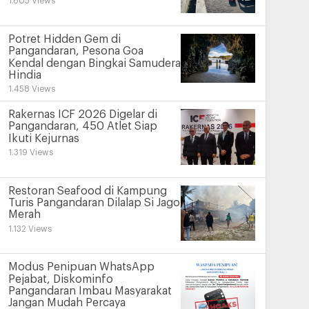
1.605 Views
Potret Hidden Gem di
Pangandaran, Pesona Goa
Kendal dengan Bingkai Samudera
Hindia
1.458 Views
Rakernas ICF 2026 Digelar di
Pangandaran, 450 Atlet Siap
Ikuti Kejurnas
1.319 Views
Restoran Seafood di Kampung
Turis Pangandaran Dilalap Si Jago
Merah
1.132 Views
Modus Penipuan WhatsApp
Pejabat, Diskominfo
Pangandaran Imbau Masyarakat
Jangan Mudah Percaya