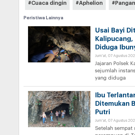
#Cuaca dingin
#Aphelion
#Pangan
Peristiwa Lainnya
Usai Bayi Di
Kalipucang,
Diduga Ibun
Jum'at, 07 Agustus 202
Jajaran Polsek 
sejumlah instan
yang diduga
Ibu Terlanta
Ditemukan B
Putri
Jum'at, 07 Agustus 202
Setelah sempat 