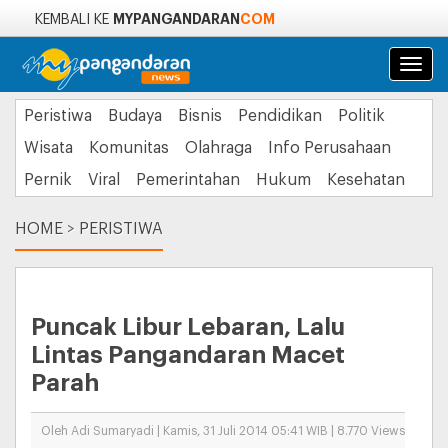
MYPANGANDARAN
COM
KEMBALI KE
Navi
Peristiwa
Budaya
Bisnis
Pendidikan
Politik
Wisata
Komunitas
Olahraga
Info Perusahaan
Pernik
Viral
Pemerintahan
Hukum
Kesehatan
HOME
>
PERISTIWA
Puncak Libur Lebaran, Lalu
Lintas Pangandaran Macet
Parah
Oleh Adi Sumaryadi | Kamis, 31 Juli 2014 05:41 WIB | 8.770 Views