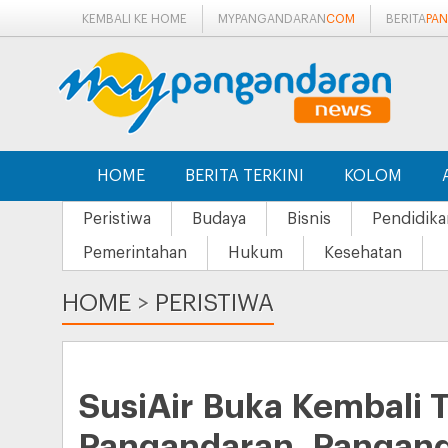
KEMBALI KE HOME
MYPANGANDARAN
COM
BERITA
PA
HOME
BERITA TERKINI
KOLOM
Peristiwa
Budaya
Bisnis
Pendidika
Pemerintahan
Hukum
Kesehatan
HOME
>
PERISTIWA
SusiAir Buka Kembali 
Pangandaran, Pangan