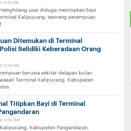
6 13:41 WIB
menghilang usai diduga menitipkan bayi
erminal Kalipucang, seorang perempuan
l
uan Ditemukan di Terminal
Polisi Selidiki Keberadaan Orang
6 12:09 WIB
rempuan berusia sekitar delapan bulan
awasan Terminal Kalipucang, Kabupaten
amis
nal Titipkan Bayi di Terminal
 Pangandaran
6 12:00 WIB
 Kalipucang, Kabupaten Pangandaran,