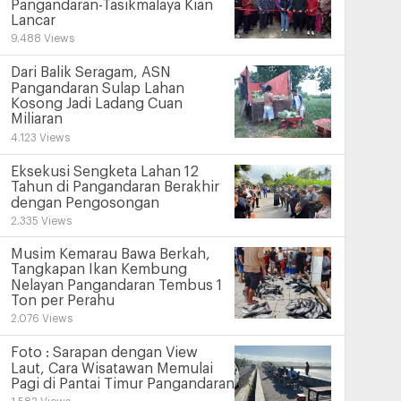
Pangandaran-Tasikmalaya Kian
Lancar
9.488 Views
Dari Balik Seragam, ASN
Pangandaran Sulap Lahan
Kosong Jadi Ladang Cuan
Miliaran
4.123 Views
Eksekusi Sengketa Lahan 12
Tahun di Pangandaran Berakhir
dengan Pengosongan
2.335 Views
Musim Kemarau Bawa Berkah,
Tangkapan Ikan Kembung
Nelayan Pangandaran Tembus 1
Ton per Perahu
2.076 Views
Foto : Sarapan dengan View
Laut, Cara Wisatawan Memulai
Pagi di Pantai Timur Pangandaran