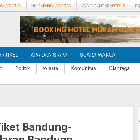
NGANDARAN
NIAGA
PANGANDARAN
MYPANGANDARAN
TOUR
P
ARTIKEL
APA DAN SIAPA
SUARA WARGA
n
Politik
Wisata
Komunitas
Olahraga
Tiket Bandung-
daran Bandung