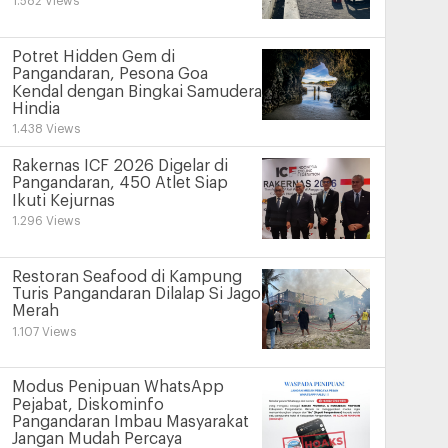
1.582 Views
Potret Hidden Gem di
Pangandaran, Pesona Goa
Kendal dengan Bingkai Samudera
Hindia
1.438 Views
Rakernas ICF 2026 Digelar di
Pangandaran, 450 Atlet Siap
Ikuti Kejurnas
1.296 Views
Restoran Seafood di Kampung
Turis Pangandaran Dilalap Si Jago
Merah
1.107 Views
Modus Penipuan WhatsApp
Pejabat, Diskominfo
Pangandaran Imbau Masyarakat
Jangan Mudah Percaya