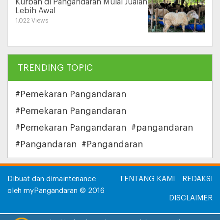
Kurban di Pangandaran Mulai Jualan
Lebih Awal
1.022 Views
TRENDING TOPIC
#Pemekaran Pangandaran
#Pemekaran Pangandaran
#Pemekaran Pangandaran
#pangandaran
#Pangandaran
#Pangandaran
Dibuat dan dimaintenance
TENTANG KAMI
REDAKSI
oleh myPangandaran © 2016
DISCLAIMER
INFORMASI IKLAN