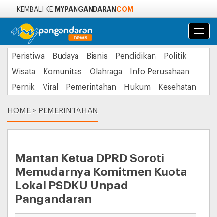
MYPANGANDARAN
COM
KEMBALI KE
Navi
Peristiwa
Budaya
Bisnis
Pendidikan
Politik
Wisata
Komunitas
Olahraga
Info Perusahaan
Pernik
Viral
Pemerintahan
Hukum
Kesehatan
HOME
>
PEMERINTAHAN
Mantan Ketua DPRD Soroti
Memudarnya Komitmen Kuota
Lokal PSDKU Unpad
Pangandaran