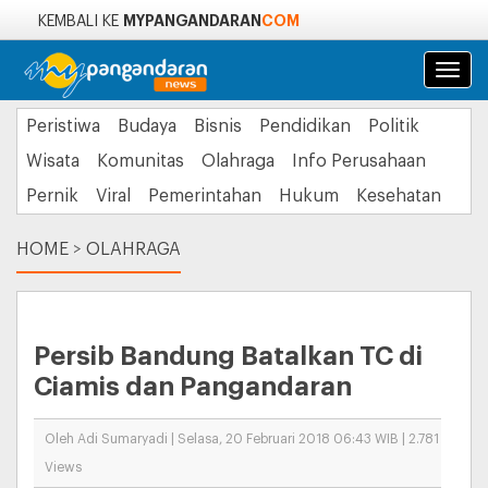
MYPANGANDARAN
COM
KEMBALI KE
Navi
Peristiwa
Budaya
Bisnis
Pendidikan
Politik
Wisata
Komunitas
Olahraga
Info Perusahaan
Pernik
Viral
Pemerintahan
Hukum
Kesehatan
HOME
>
OLAHRAGA
Persib Bandung Batalkan TC di
Ciamis dan Pangandaran
Oleh Adi Sumaryadi | Selasa, 20 Februari 2018 06:43 WIB | 2.781
Views