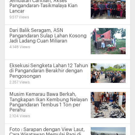
Jembatan Cantilan, Akses
Pangandaran-Tasikmalaya Kian
Lancar
9.517 Views
Dari Balik Seragam, ASN
Pangandaran Sulap Lahan Kosong
Jadi Ladang Cuan Miliaran
4.148 Views
Eksekusi Sengketa Lahan 12 Tahun
di Pangandaran Berakhir dengan
Pengosongan
2.357 Views
Musim Kemarau Bawa Berkah,
Tangkapan Ikan Kembung Nelayan
Pangandaran Tembus 1 Ton per
Perahu
2.104 Views
Foto : Sarapan dengan View Laut,
Cara Wisatawan Memulai Pagi di