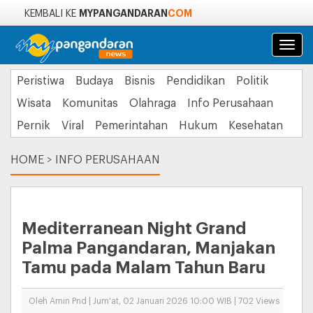
MYPANGANDARAN
COM
KEMBALI KE
Navi
Peristiwa
Budaya
Bisnis
Pendidikan
Politik
Wisata
Komunitas
Olahraga
Info Perusahaan
Pernik
Viral
Pemerintahan
Hukum
Kesehatan
HOME
>
INFO PERUSAHAAN
Mediterranean Night Grand
Palma Pangandaran, Manjakan
Tamu pada Malam Tahun Baru
Oleh Amin Pnd | Jum'at, 02 Januari 2026 10:00 WIB | 702 Views