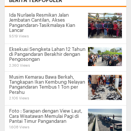
BERITA TERPOPULER
Ida Nurlaela Resmikan Jalan
Jembatan Cantilan, Akses
Pangandaran-Tasikmalaya Kian
Lancar
9.519 Views
Eksekusi Sengketa Lahan 12 Tahun
di Pangandaran Berakhir dengan
Pengosongan
2.360 Views
Musim Kemarau Bawa Berkah,
Tangkapan Ikan Kembung Nelayan
Pangandaran Tembus 1 Ton per
Perahu
2.106 Views
Foto : Sarapan dengan View Laut,
Cara Wisatawan Memulai Pagi di
Pantai Timur Pangandaran
1.608 Views