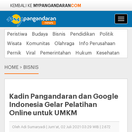
MYPANGANDARAN
COM
KEMBALI KE
Navi
Peristiwa
Budaya
Bisnis
Pendidikan
Politik
Wisata
Komunitas
Olahraga
Info Perusahaan
Pernik
Viral
Pemerintahan
Hukum
Kesehatan
HOME
>
BISNIS
Kadin Pangandaran dan Google
Indonesia Gelar Pelatihan
Online untuk UMKM
Oleh Adi Sumaryadi | Jum'at, 02 Juli 2021 03:29 WIB | 2.672