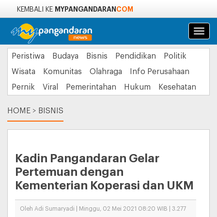
MYPANGANDARAN
COM
KEMBALI KE
Navi
Peristiwa
Budaya
Bisnis
Pendidikan
Politik
Wisata
Komunitas
Olahraga
Info Perusahaan
Pernik
Viral
Pemerintahan
Hukum
Kesehatan
HOME
>
BISNIS
Kadin Pangandaran Gelar
Pertemuan dengan
Kementerian Koperasi dan UKM
Oleh Adi Sumaryadi | Minggu, 02 Mei 2021 08:20 WIB | 3.277