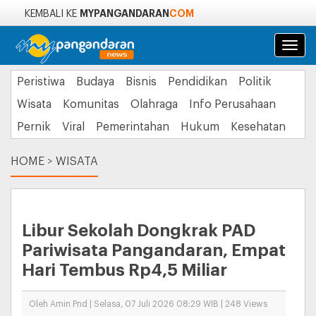
MYPANGANDARAN
COM
KEMBALI KE
Navi
Peristiwa
Budaya
Bisnis
Pendidikan
Politik
Wisata
Komunitas
Olahraga
Info Perusahaan
Pernik
Viral
Pemerintahan
Hukum
Kesehatan
HOME
>
WISATA
Libur Sekolah Dongkrak PAD
Pariwisata Pangandaran, Empat
Hari Tembus Rp4,5 Miliar
Oleh Amin Pnd | Selasa, 07 Juli 2026 08:29 WIB | 248 Views