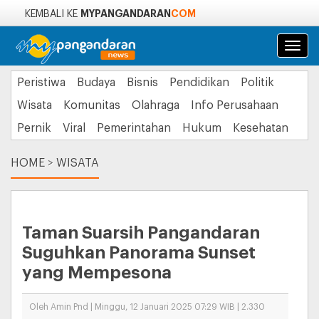
MYPANGANDARAN
COM
KEMBALI KE
Navi
Peristiwa
Budaya
Bisnis
Pendidikan
Politik
Wisata
Komunitas
Olahraga
Info Perusahaan
Pernik
Viral
Pemerintahan
Hukum
Kesehatan
HOME
>
WISATA
Taman Suarsih Pangandaran
Suguhkan Panorama Sunset
yang Mempesona
Oleh Amin Pnd | Minggu, 12 Januari 2025 07:29 WIB | 2.330