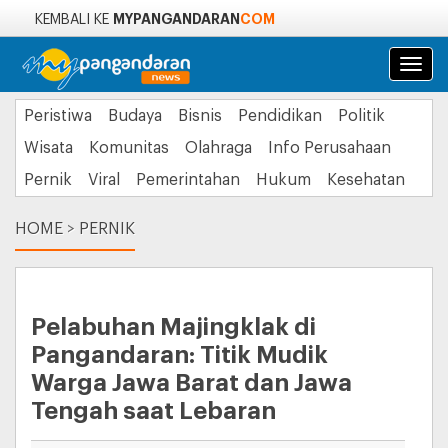
MYPANGANDARAN
COM
KEMBALI KE
Navi
Peristiwa
Budaya
Bisnis
Pendidikan
Politik
Wisata
Komunitas
Olahraga
Info Perusahaan
Pernik
Viral
Pemerintahan
Hukum
Kesehatan
HOME
>
PERNIK
Pelabuhan Majingklak di
Pangandaran: Titik Mudik
Warga Jawa Barat dan Jawa
Tengah saat Lebaran