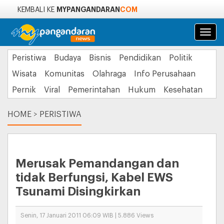
MYPANGANDARAN
COM
KEMBALI KE
Navi
Peristiwa
Budaya
Bisnis
Pendidikan
Politik
Wisata
Komunitas
Olahraga
Info Perusahaan
Pernik
Viral
Pemerintahan
Hukum
Kesehatan
HOME
>
PERISTIWA
Merusak Pemandangan dan
tidak Berfungsi, Kabel EWS
Tsunami Disingkirkan
Senin, 17 Januari 2011 06:09 WIB | 5.886 Views