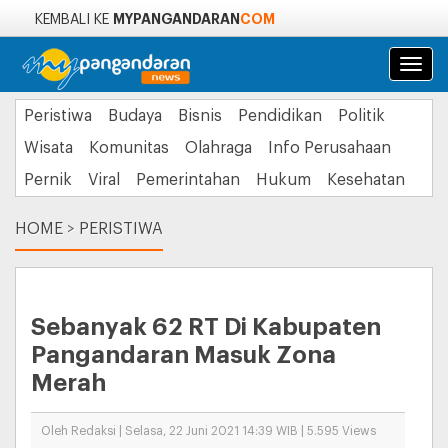
MYPANGANDARAN
COM
KEMBALI KE
Navi
Peristiwa
Budaya
Bisnis
Pendidikan
Politik
Wisata
Komunitas
Olahraga
Info Perusahaan
Pernik
Viral
Pemerintahan
Hukum
Kesehatan
HOME
>
PERISTIWA
Sebanyak 62 RT Di Kabupaten
Pangandaran Masuk Zona
Merah
Oleh Redaksi | Selasa, 22 Juni 2021 14:39 WIB | 5.595 Views