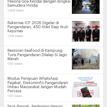
Pesona Goa Kendal dengan Bingkai
Samudera Hindia
1.458 Views
Rakernas ICF 2026 Digelar di
Pangandaran, 450 Atlet Siap Ikuti
Kejurnas
1.319 Views
Restoran Seafood di Kampung
Turis Pangandaran Dilalap Si Jago
Merah
1.133 Views
Modus Penipuan WhatsApp
Pejabat, Diskominfo Pangandaran
Imbau Masyarakat Jangan Mudah
Percaya
1.131 Views
Stok Banyak, Pedagang Hewan