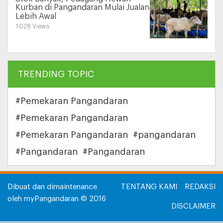
Kurban di Pangandaran Mulai Jualan
Lebih Awal
1.028 Views
TRENDING TOPIC
#Pemekaran Pangandaran
#Pemekaran Pangandaran
#Pemekaran Pangandaran
#pangandaran
#Pangandaran
#Pangandaran
Dibuat dan dimaintenance
TENTANG KAMI
REDAKSI
oleh myPangandaran © 2016
DISCLAIMER