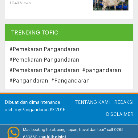
1.043 Views
TRENDING TOPIC
#Pemekaran Pangandaran
#Pemekaran Pangandaran
#Pemekaran Pangandaran
#pangandaran
#Pangandaran
#Pangandaran
Dibuat dan dimaintenance
TENTANG KAMI
REDAKSI
oleh myPangandaran © 2016
DISCLAIMER
INFORMASI IKLAN
Mau booking hotel, penginapan, travel dan tour? call 0265-
639380 atau
klik disini