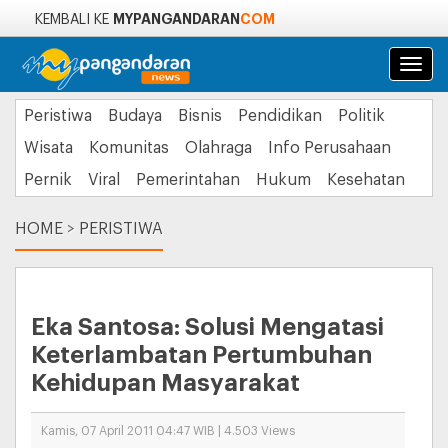
MYPANGANDARAN
COM
KEMBALI KE
Navi
Peristiwa
Budaya
Bisnis
Pendidikan
Politik
Wisata
Komunitas
Olahraga
Info Perusahaan
Pernik
Viral
Pemerintahan
Hukum
Kesehatan
HOME
>
PERISTIWA
Eka Santosa: Solusi Mengatasi
Keterlambatan Pertumbuhan
Kehidupan Masyarakat
Kamis, 07 April 2011 04:47 WIB | 4.503 Views