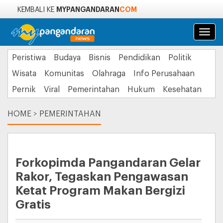
MYPANGANDARAN
COM
KEMBALI KE
Navi
Peristiwa
Budaya
Bisnis
Pendidikan
Politik
Wisata
Komunitas
Olahraga
Info Perusahaan
Pernik
Viral
Pemerintahan
Hukum
Kesehatan
HOME
>
PEMERINTAHAN
Forkopimda Pangandaran Gelar
Rakor, Tegaskan Pengawasan
Ketat Program Makan Bergizi
Gratis