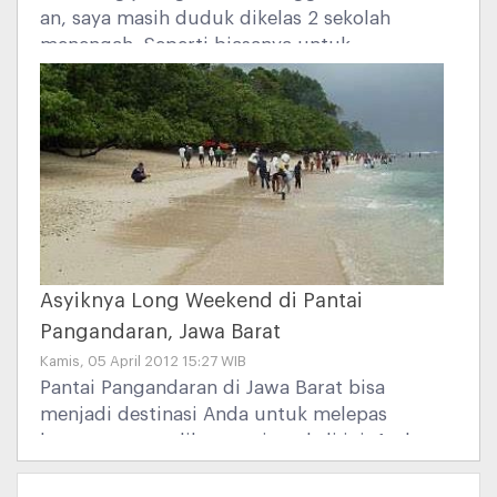
an, saya masih duduk dikelas 2 sekolah
menengah. Seperti biasanya untuk
membantu orangtua saya terbiasa untuk
berjualan di pinggir pantai,banyak macam
barang yang saya jual saat itu.
Asyiknya Long Weekend di Pantai
Pangandaran, Jawa Barat
Kamis, 05 April 2012 15:27 WIB
Pantai Pangandaran di Jawa Barat bisa
menjadi destinasi Anda untuk melepas
kepenatan saat libur panjang kali ini. Anda
dapat bersantai di pantai yang bersih, atau
bertualang ke cagar alam dan olahraga air.