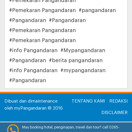
#Pemekaran Pangandaran
#Pemekaran Pangandaran
#pangandaran
#Pangandaran
#Pangandaran
#Pemekaran Pangandaran
#Pemekaran Pangandaran
#info Pangandaran
#Mypangandaran
#Pangandaran
#berita pangandaran
#info Pangandaran
#mypangandaran
#Pangandaran
Dibuat dan dimaintenance
TENTANG KAMI
REDAKSI
oleh myPangandaran © 2016
DISCLAIMER
INFORMASI IKLAN
Mau booking hotel, penginapan, travel dan tour? call 0265-