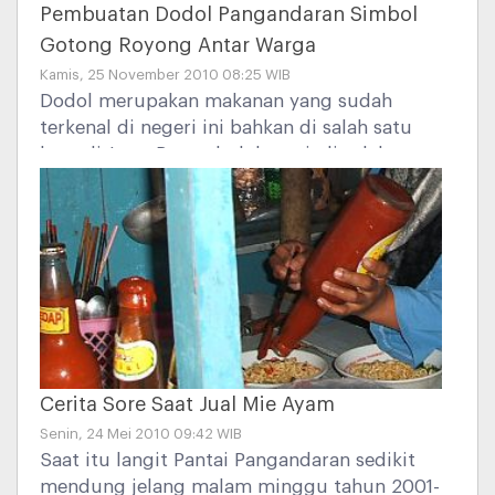
Pembuatan Dodol Pangandaran Simbol
Gotong Royong Antar Warga
Kamis, 25 November 2010 08:25 WIB
Dodol merupakan makanan yang sudah
terkenal di negeri ini bahkan di salah satu
kota di Jawa Barat dodol menjadi salah satu
makanan khas daerah.Di Pangandaran dodol
sudah dikenal masyarakatnya sejak dahulu
kala, ada juga yang menyebutnya dengan
"Jenang".Dodol biasanya disediakan pada
acara-acara adat seperti ruwatan,hajatan
atau hari raya lebaran.
Cerita Sore Saat Jual Mie Ayam
Senin, 24 Mei 2010 09:42 WIB
Saat itu langit Pantai Pangandaran sedikit
mendung jelang malam minggu tahun 2001-