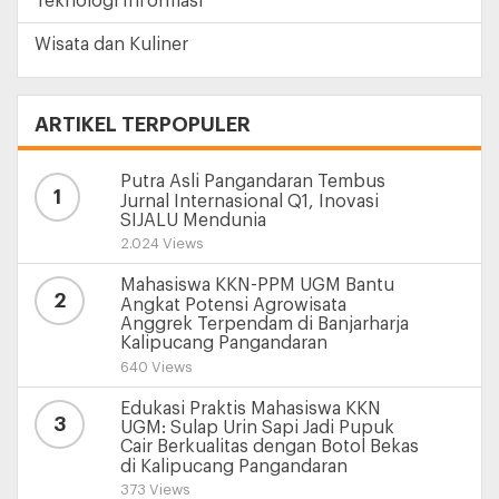
Teknologi Informasi
Wisata dan Kuliner
ARTIKEL TERPOPULER
Putra Asli Pangandaran Tembus
1
Jurnal Internasional Q1, Inovasi
SIJALU Mendunia
2.024 Views
Mahasiswa KKN-PPM UGM Bantu
2
Angkat Potensi Agrowisata
Anggrek Terpendam di Banjarharja
Kalipucang Pangandaran
640 Views
Edukasi Praktis Mahasiswa KKN
3
UGM: Sulap Urin Sapi Jadi Pupuk
Cair Berkualitas dengan Botol Bekas
di Kalipucang Pangandaran
373 Views