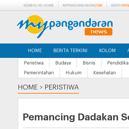
KEMBALI KE HOME
MYPANGANDARAN
COM
BERITA
PA
HOME
BERITA TERKINI
KOLOM
Peristiwa
Budaya
Bisnis
Pendidika
Pemerintahan
Hukum
Kesehatan
HOME
>
PERISTIWA
Pemancing Dadakan S