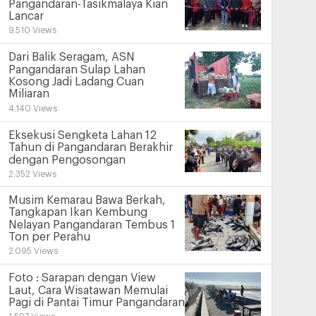
Pangandaran-Tasikmalaya Kian
Lancar
9.510 Views
Dari Balik Seragam, ASN
Pangandaran Sulap Lahan
Kosong Jadi Ladang Cuan
Miliaran
4.140 Views
Eksekusi Sengketa Lahan 12
Tahun di Pangandaran Berakhir
dengan Pengosongan
2.352 Views
Musim Kemarau Bawa Berkah,
Tangkapan Ikan Kembung
Nelayan Pangandaran Tembus 1
Ton per Perahu
2.095 Views
Foto : Sarapan dengan View
Laut, Cara Wisatawan Memulai
Pagi di Pantai Timur Pangandaran