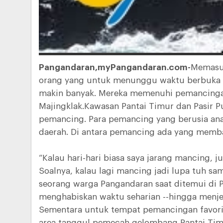
Pangandaran,myPangandaran.com-
Memasuk
orang yang untuk menunggu waktu berbuka p
makin banyak. Mereka memenuhi pemancingan 
Majingklak.Kawasan Pantai Timur dan Pasir P
pemancing. Para pemancing yang berusia ana
daerah. Di antara pemancing ada yang memb
“Kalau hari-hari biasa saya jarang mancing, 
Soalnya, kalau lagi mancing jadi lupa tuh sam
seorang warga Pangandaran saat ditemui di Pa
menghabiskan waktu seharian --hingga menje
Sementara untuk tempat pemancingan favorit
area tanggul pemecah gelombang Pantai Timu