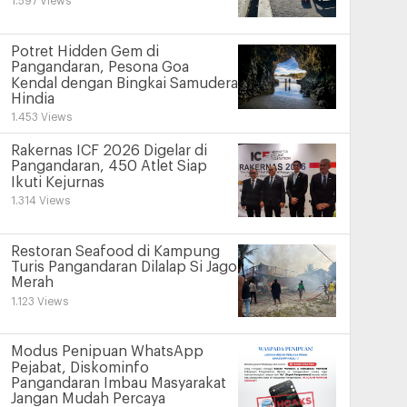
1.597 Views
Potret Hidden Gem di
Pangandaran, Pesona Goa
Kendal dengan Bingkai Samudera
Hindia
1.453 Views
Rakernas ICF 2026 Digelar di
Pangandaran, 450 Atlet Siap
Ikuti Kejurnas
1.314 Views
Restoran Seafood di Kampung
Turis Pangandaran Dilalap Si Jago
Merah
1.123 Views
Modus Penipuan WhatsApp
Pejabat, Diskominfo
Pangandaran Imbau Masyarakat
Jangan Mudah Percaya