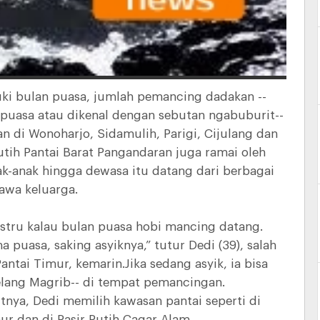
i bulan puasa, jumlah pemancing dadakan --
uasa atau dikenal dengan sebutan ngabuburit--
di Wonoharjo, Sidamulih, Parigi, Cijulang dan
utih Pantai Barat Pangandaran juga ramai oleh
k-anak hingga dewasa itu datang dari berbagai
awa keluarga.
justru kalau bulan puasa hobi mancing datang.
a puasa, saking asyiknya,” tutur Dedi (39), salah
ntai Timur, kemarin.Jika sedang asyik, ia bisa
lang Magrib-- di tempat pemancingan.
nya, Dedi memilih kawasan pantai seperti di
r dan di Pasir Putih Cagar Alam.