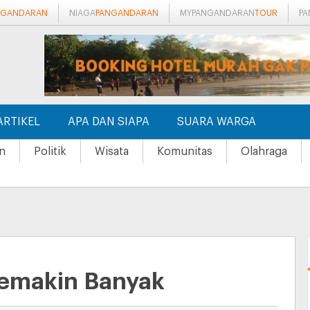
NGANDARAN
NIAGA
PANGANDARAN
MYPANGANDARAN
TOUR
P
ARTIKEL
APA DAN SIAPA
SUARA WARGA
n
Politik
Wisata
Komunitas
Olahraga
emakin Banyak