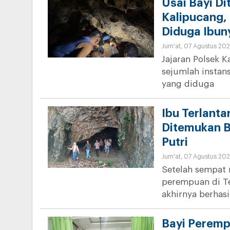
Usai Bayi Di
Kalipucang,
Diduga Ibun
Jum'at, 07 Agustus 202
Jajaran Polsek 
sejumlah instan
yang diduga
Ibu Terlanta
Ditemukan B
Putri
Jum'at, 07 Agustus 202
Setelah sempat 
perempuan di T
akhirnya berhasi
Bayi Peremp