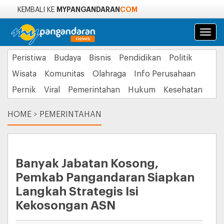
MYPANGANDARAN
COM
KEMBALI KE
Navi
Peristiwa
Budaya
Bisnis
Pendidikan
Politik
Wisata
Komunitas
Olahraga
Info Perusahaan
Pernik
Viral
Pemerintahan
Hukum
Kesehatan
HOME
>
PEMERINTAHAN
Banyak Jabatan Kosong,
Pemkab Pangandaran Siapkan
Langkah Strategis Isi
Kekosongan ASN