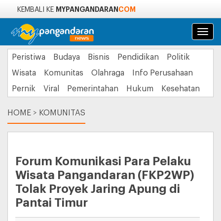
MYPANGANDARAN
COM
KEMBALI KE
Navi
Peristiwa
Budaya
Bisnis
Pendidikan
Politik
Wisata
Komunitas
Olahraga
Info Perusahaan
Pernik
Viral
Pemerintahan
Hukum
Kesehatan
HOME
>
KOMUNITAS
Forum Komunikasi Para Pelaku
Wisata Pangandaran (FKP2WP)
Tolak Proyek Jaring Apung di
Pantai Timur