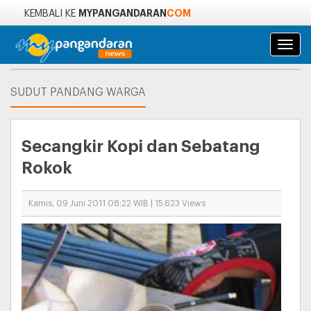
MYPANGANDARAN
COM
KEMBALI KE
Navi
SUDUT PANDANG WARGA
Secangkir Kopi dan Sebatang
Rokok
Kamis, 09 Juni 2011 08:22 WIB | 15.623 Views