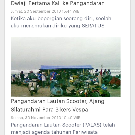
Dwiaji Pertama Kali ke Pangandaran
Jum'at, 20 September 2013 15:44 WIB
Ketika aku bepergian seorang diri, seolah
aku menemukan diriku yang SERATUS
PERSEN. Diriku yang lepas. Tanpa terikat
apapun. Seolah burung yang bebas
melayang, kesana kemari. Dan aku akan
selalu excited, tatkala berkunjung ke
tempat-tempat yang belum pernah
kudatangi.
Pangandaran Lautan Scooter, Ajang
Silaturahmi Para Bikers Vespa
Selasa, 30 November 2010 10:40 WIB
Pangandaran Lautan Scooter (PALAS) telah
menjadi agenda tahunan Pariwisata