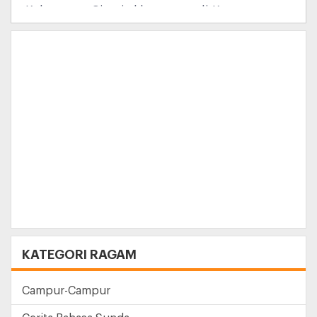
Kabupaten Ciamis khususnya di Kecamatan
Pangandaran, yang diselenggarakan setiap
Bulan Juli, untuk medukung kegiatan
Festival Layang-layang, lebih dari 2000
anggota dari berbagai komunitas pengguna
Vespa dari berbagai daerah berkumpul
memadati Pantai Pangandaran.
KATEGORI RAGAM
Campur-Campur