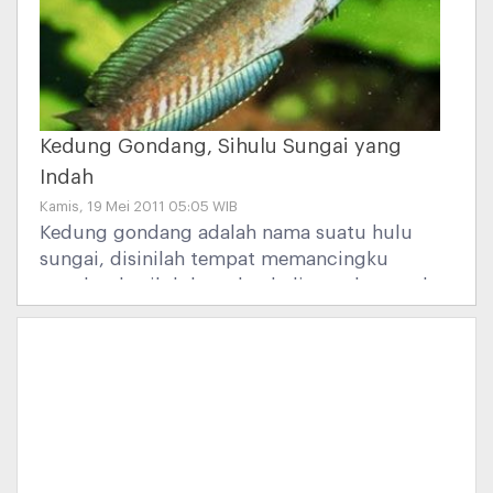
Kedung Gondang, Sihulu Sungai yang
Indah
Kamis, 19 Mei 2011 05:05 WIB
Kedung gondang adalah nama suatu hulu
sungai, disinilah tempat memancingku
sewaktu kecil dulu,terletak ditengah-tengah
pesawahan yang subur bernama sawah
Ciuru,terletak disebelah utara desa
Sidomulyo Pangandaran,tempat ini jarang
sekali terjamah oleh orang,oleh karena itu
sampai sekarang juga masih terlihat seperti
dulu sebagai tempat memancing yang
paling indah dan nyaman