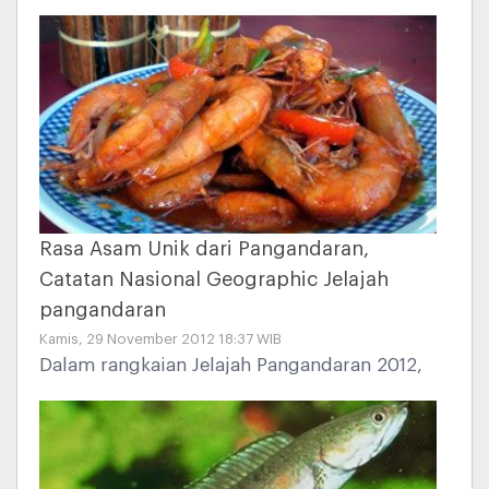
pantai dan cagar alam Pangandaran. Kami
berangkat pagi dengan berkendara motor
sewaan. Kali ini kami menyewa motor dari
salah satu staf hotel dengan biaya yang
sama yaitu Rp 50.000.
Rasa Asam Unik dari Pangandaran,
Catatan Nasional Geographic Jelajah
pangandaran
Kamis, 29 November 2012 18:37 WIB
Dalam rangkaian Jelajah Pangandaran 2012,
National Geographic Indonesia mencoba
beberapa menu sari laut yang telah lama
diakrabi setiap kali berkunjung ke
Pangandaran.