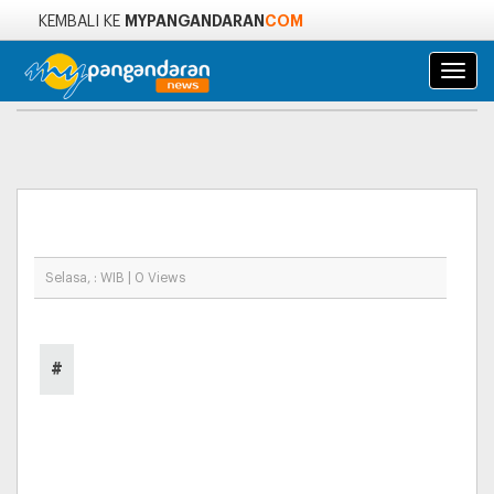
MYPANGANDARAN
COM
KEMBALI KE
Navi
Selasa, : WIB | 0 Views
#