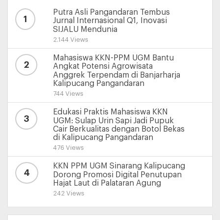
Putra Asli Pangandaran Tembus
1
Jurnal Internasional Q1, Inovasi
SIJALU Mendunia
2.144 Views
Mahasiswa KKN-PPM UGM Bantu
2
Angkat Potensi Agrowisata
Anggrek Terpendam di Banjarharja
Kalipucang Pangandaran
744 Views
Edukasi Praktis Mahasiswa KKN
3
UGM: Sulap Urin Sapi Jadi Pupuk
Cair Berkualitas dengan Botol Bekas
di Kalipucang Pangandaran
476 Views
KKN PPM UGM Sinarang Kalipucang
4
Dorong Promosi Digital Penutupan
Hajat Laut di Palataran Agung
242 Views