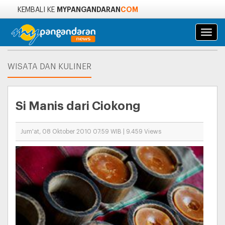
MYPANGANDARAN
COM
KEMBALI KE
Navi
WISATA DAN KULINER
Si Manis dari Ciokong
Jum'at, 08 Oktober 2010 07:59 WIB | 9.459 Views