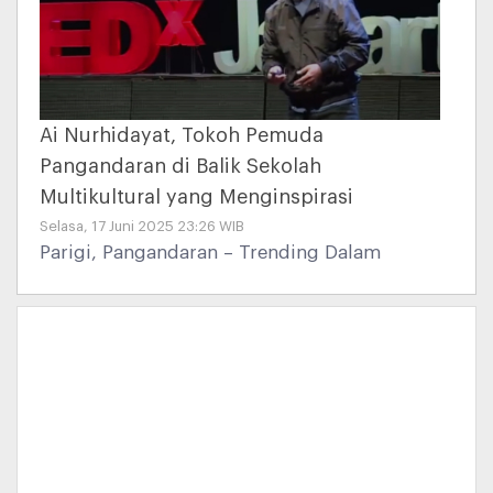
Ai Nurhidayat, Tokoh Pemuda
Pangandaran di Balik Sekolah
Multikultural yang Menginspirasi
Selasa, 17 Juni 2025 23:26 WIB
Parigi, Pangandaran – Trending Dalam
sebuah Video TEDx Talks (2019) , Ai
Nurhidayat, tokoh pemuda asal Desa Cinta
Karya, Kecamatan Parigi, Pangandaran,
berbagi cerita yang menginspirasi tentang
perjalanannya mendirikan sekolah
multikultural. Sekolah ini, yang dikenal
dengan nama SMK Bakti Karya Parigi,
menjadi pusat pembelajaran bagi siswa dari
berbagai latar belakang budaya, suku, dan