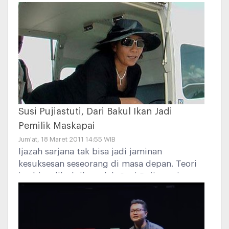
Situasi di Indonesia sangat serius dengan
lebih dari 30% anak belum terimunisasi
polio. Polio adalah penyakit infeksi
berbahaya yang biasanya menjangkiti anak
usia di bawah 5 tahun. Jika tidak segera
dihentikan, polio dapat menyebar ke seluruh
negeri dan wilayah regional, tidak ada obat
penyembuh polio, hanya dicegah dengan
imunisasi.
Susi Pujiastuti, Dari Bakul Ikan Jadi
Pemilik Maskapai
Jum'at, 18 Maret 2011 14:55 WIB
Ijazah sarjana tak bisa jadi jaminan
kesuksesan seseorang di masa depan. Teori
itu bisa dibuktikan oleh Susi Pujiastuti.
Meski hanya lulusan SMP, dia bisa membalik
garis nasib yang semula hanya seorang
bakul ikan menjadi pemilik maskapai
penerbangan