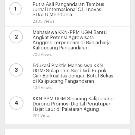
Putra Asli Pangandaran Tembus
1
Jurnal Internasional Q1, Inovasi
SIJALU Mendunia
2.103 Views
Mahasiswa KKN-PPM UGM Bantu
2
Angkat Potensi Agrowisata
Anggrek Terpendam di Banjarharja
Kalipucang Pangandaran
706 Views
Edukasi Praktis Mahasiswa KKN
3
UGM: Sulap Urin Sapi Jadi Pupuk
Cair Berkualitas dengan Botol Bekas
di Kalipucang Pangandaran
436 Views
KKN PPM UGM Sinarang Kalipucang
4
Dorong Promosi Digital Penutupan
Hajat Laut di Palataran Agung
201 Views