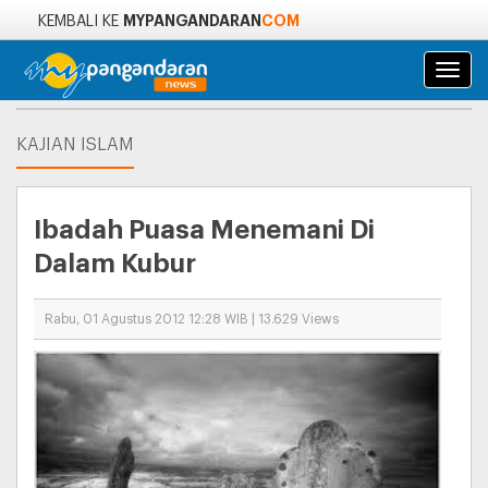
MYPANGANDARAN
COM
KEMBALI KE
Navi
KAJIAN ISLAM
Ibadah Puasa Menemani Di
Dalam Kubur
Rabu, 01 Agustus 2012 12:28 WIB | 13.629 Views