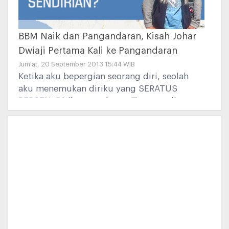
BBM Naik dan Pangandaran, Kisah Johar
Dwiaji Pertama Kali ke Pangandaran
Jum'at, 20 September 2013 15:44 WIB
Ketika aku bepergian seorang diri, seolah
aku menemukan diriku yang SERATUS
PERSEN. Diriku yang lepas. Tanpa terikat
apapun. Seolah burung yang bebas
melayang, kesana kemari. Dan aku akan
selalu excited, tatkala berkunjung ke
tempat-tempat yang belum pernah
kudatangi.