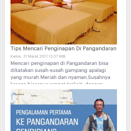
mendapatkan dari bangun malamnya itu
begadang saja.
Tips Mencari Penginapan Di Pangandaran
Kamis, 31 Maret 2011 13:37 WIB
Mencari penginapan di Pangandaran bisa
dikatakan susah-susah gampang apalagi
yang murah Meriah dan nyaman.Susahnya
karena biasanya sangat terkait, dengan
kondisi keramaian wisatawan itu
sendiri.Gampangnya apabila Anda sudah
tahu, dan faham dimana saja penginapan
atau cottege yang murah dan nyaman itu
berada.