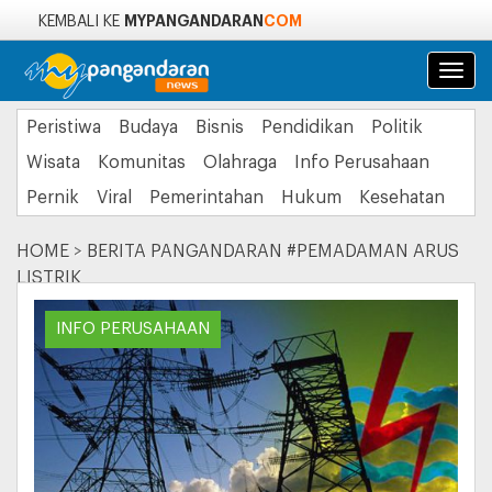
MYPANGANDARAN
COM
KEMBALI KE
Navi
Peristiwa
Budaya
Bisnis
Pendidikan
Politik
Wisata
Komunitas
Olahraga
Info Perusahaan
Pernik
Viral
Pemerintahan
Hukum
Kesehatan
HOME
>
BERITA PANGANDARAN #PEMADAMAN ARUS
LISTRIK
INFO PERUSAHAAN